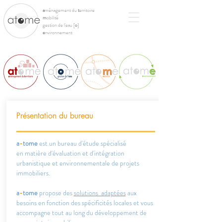
a
ménagement du
t
erritoire
m
obilité
gestion de l'eau [
o
]
e
nvironnement
Présentation du bureau
a
-
tome
est un bureau d'étude spécialisé
en matière d'évaluation et d'intégration
urbanistique et environnementale de projets
immobiliers.
a
-
tome
propose des
solutions adaptées
aux
besoins en fonction des spécificités locales et vous
accompagne tout au long du développement de